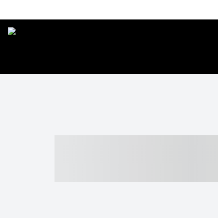
----- ----- -- -
- ------