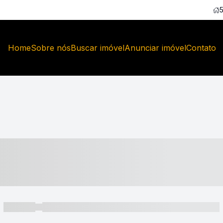
Home
Sobre nós
Buscar imóvel
Anunciar imóvel
Contato
----- ---- ---- -- ----
----- -----
----- ----- -- ------ ---- ---- -- ----- ----- ----- --- ------