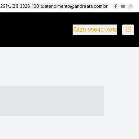
5291
(21) 3326-1001
atendimento@andreata.com.br
(21) 99640-7018
- ----- ----- --