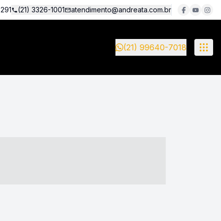
5291
(21) 3326-1001
atendimento@andreata.com.br
(21) 99640-7018
- ----- ----- --