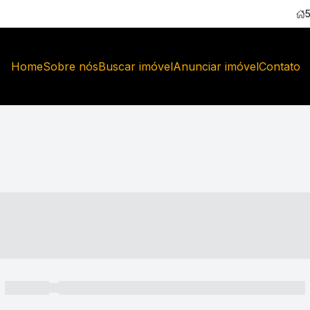
Home
Sobre nós
Buscar imóvel
Anunciar imóvel
Contato
----- ---- ---- -- ----
----- -----
----- ----- -- ------ ---- ---- -- ----- ----- ----- --- ------