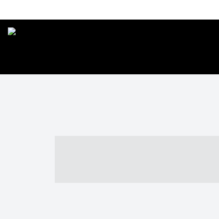
----- ----- -- -
- ------