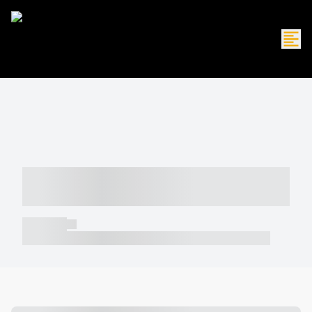
----- ----- -- ------ ---- ---- -- ----- -----
----- --- ------
----- -----
----- ----- -- ------ ---- ---- -- ----- ----- ----- --- ------