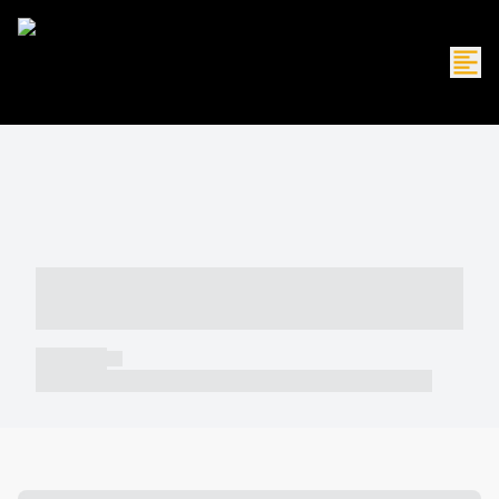
----- ----- -- ------ ---- ---- -- ----- -----
----- --- ------
----- -----
----- ----- -- ------ ---- ---- -- ----- ----- ----- --- ------