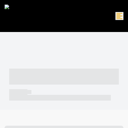
----- ----- -- ------ ---- ---- -- ----- -----
----- --- ------
----- -----
----- ----- -- ------ ---- ---- -- ----- ----- ----- --- ------