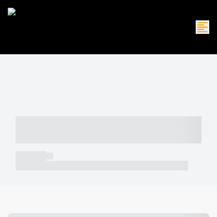
----- ----- -- ------ ---- ---- -- ----- -----
----- --- ------
----- -----
----- ----- -- ------ ---- ---- -- ----- ----- ----- --- ------