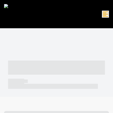
----- ----- -- ------ ---- ---- -- ----- -----
----- --- ------
----- -----
----- ----- -- ------ ---- ---- -- ----- ----- ----- --- ------