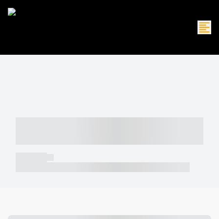
----- ----- -- ------ ---- ---- -- ----- -----
----- --- ------
----- -----
----- ----- -- ------ ---- ---- -- ----- ----- ----- --- ------