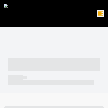
----- ----- -- ------ ---- ---- -- ----- -----
----- --- ------
----- -----
----- ----- -- ------ ---- ---- -- ----- ----- ----- --- ------