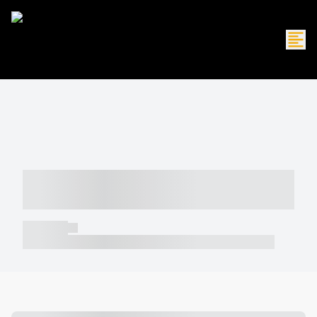
----- ----- -- ------ ---- ---- -- ----- -----
----- --- ------
----- -----
----- ----- -- ------ ---- ---- -- ----- ----- ----- --- ------