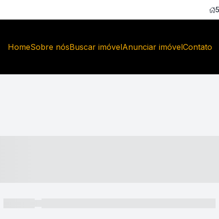
Home
Sobre nós
Buscar imóvel
Anunciar imóvel
Contato
----- ---- ---- -- ----
----- -----
----- ----- -- ------ ---- ---- -- ----- ----- ----- --- ------