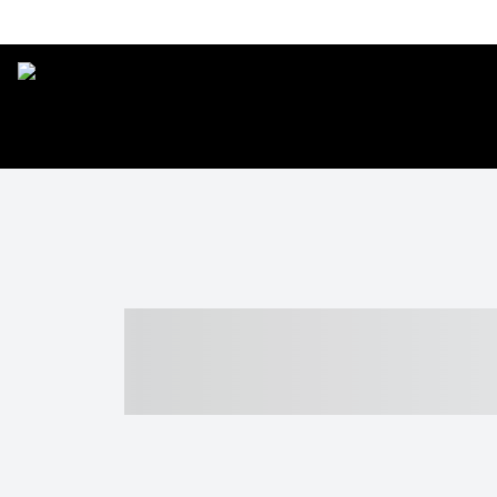
----- ----- -- -
- ------