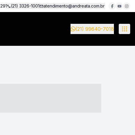
5291
(21) 3326-1001
atendimento@andreata.com.br
(21) 99640-7018
- ----- ----- --