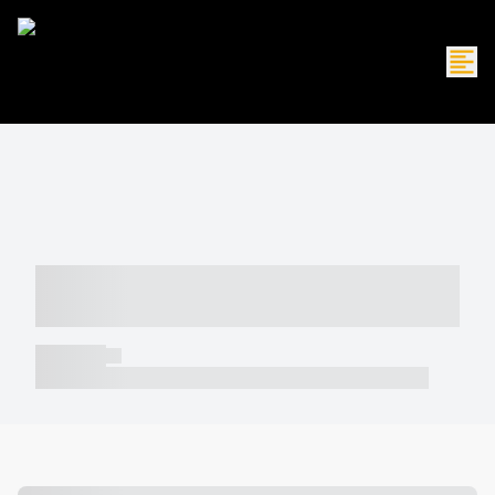
----- ----- -- ------ ---- ---- -- ----- -----
----- --- ------
----- -----
----- ----- -- ------ ---- ---- -- ----- ----- ----- --- ------