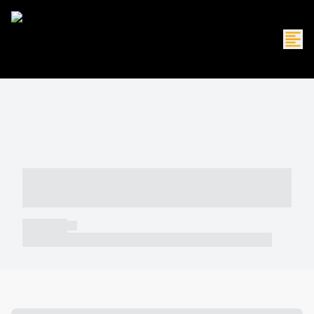
----- ----- -- ------ ---- ---- -- ----- -----
----- --- ------
----- -----
----- ----- -- ------ ---- ---- -- ----- ----- ----- --- ------