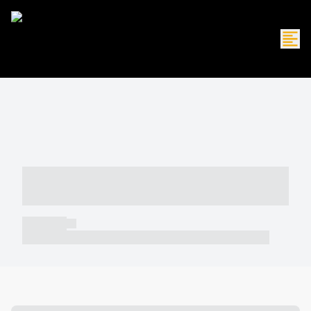
----- ----- -- ------ ---- ---- -- ----- -----
----- --- ------
----- -----
----- ----- -- ------ ---- ---- -- ----- ----- ----- --- ------