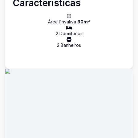
Características
Área Privativa
90
m²
2
Dormitório
s
2
Banheiro
s