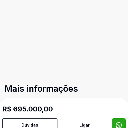
Mais informações
Área de Serviço
R$ 695.000,00
Banheiro Social
Dúvidas
Ligar