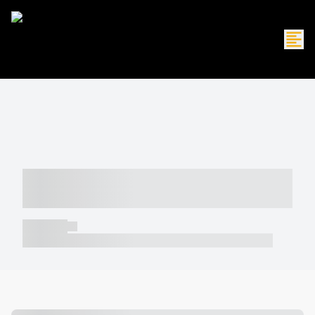
----- ----- -- ------ ---- ---- -- ----- -----
----- --- ------
----- -----
----- ----- -- ------ ---- ---- -- ----- ----- ----- --- ------