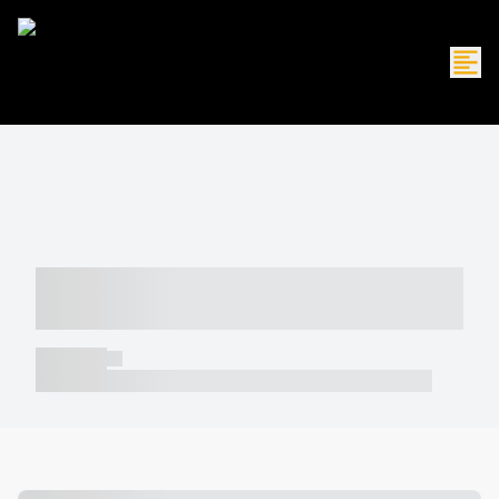
----- ----- -- ------ ---- ---- -- ----- -----
----- --- ------
----- -----
----- ----- -- ------ ---- ---- -- ----- ----- ----- --- ------