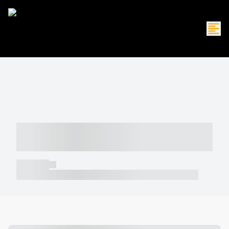
----- ----- -- ------ ---- ---- -- ----- -----
----- --- ------
----- -----
----- ----- -- ------ ---- ---- -- ----- ----- ----- --- ------