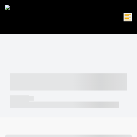
----- ----- -- ------ ---- ---- -- ----- -----
----- --- ------
----- -----
----- ----- -- ------ ---- ---- -- ----- ----- ----- --- ------