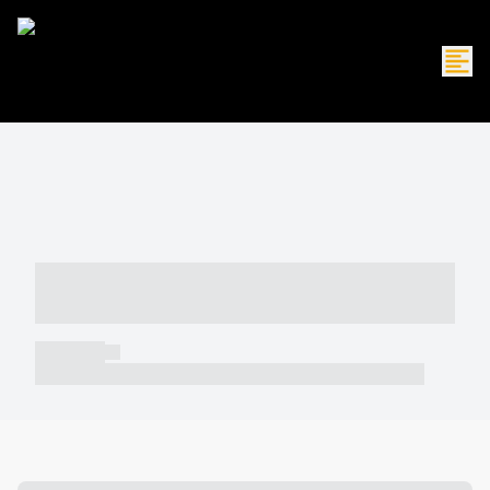
----- ----- -- ------ ---- ---- -- ----- -----
----- --- ------
----- -----
----- ----- -- ------ ---- ---- -- ----- ----- ----- --- ------