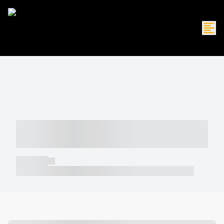
----- ----- -- ------ ---- ---- -- ----- -----
----- --- ------
----- -----
----- ----- -- ------ ---- ---- -- ----- ----- ----- --- ------