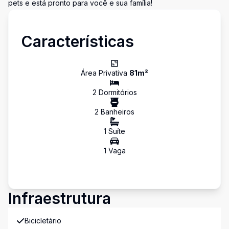
pets e está pronto para você e sua família!
Características
Área Privativa
81
m²
2
Dormitório
s
2
Banheiro
s
1
Suíte
1
Vaga
Infraestrutura
Bicicletário