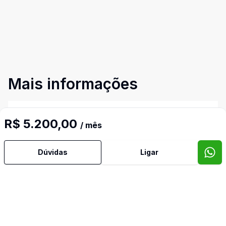
Mais informações
Aceita Pet
R$ 5.200,00
/ mês
Água Quente
Dúvidas
Ligar
Ar Condicionado
Área de Serviço
Armários Embutidos