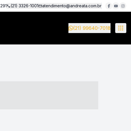
5291
(21) 3326-1001
atendimento@andreata.com.br
(21) 99640-7018
- ----- ----- --