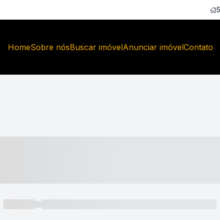
Home
Sobre nós
Buscar imóvel
Anunciar imóvel
Contato
----- ---- ---- -- ----
----- -----
----- ----- -- ------ ---- ---- -- ----- ----- ----- --- ------