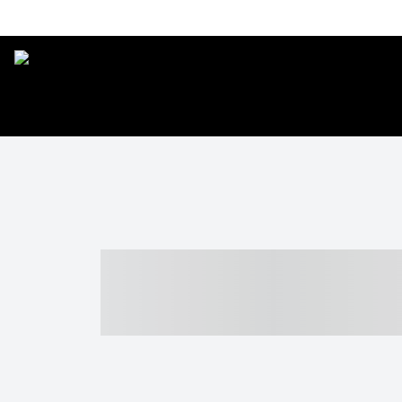
----- ----- -- -
- ------