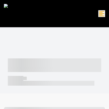
----- ----- -- ------ ---- ---- -- ----- -----
----- --- ------
----- -----
----- ----- -- ------ ---- ---- -- ----- ----- ----- --- ------