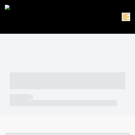
----- ----- -- ------ ---- ---- -- ----- -----
----- --- ------
----- -----
----- ----- -- ------ ---- ---- -- ----- ----- ----- --- ------