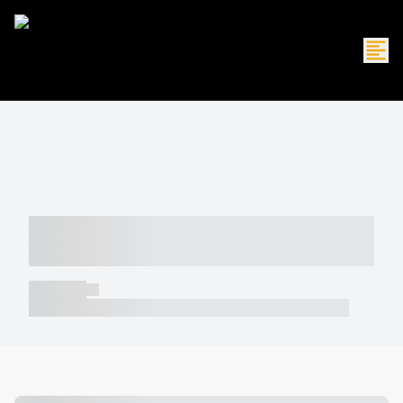
----- ----- -- ------ ---- ---- -- ----- -----
----- --- ------
----- -----
----- ----- -- ------ ---- ---- -- ----- ----- ----- --- ------