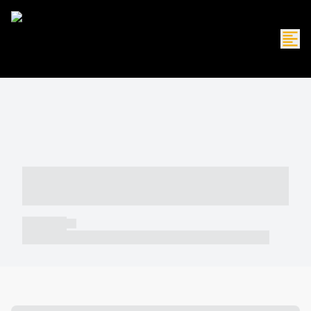
----- ----- -- ------ ---- ---- -- ----- -----
----- --- ------
----- -----
----- ----- -- ------ ---- ---- -- ----- ----- ----- --- ------