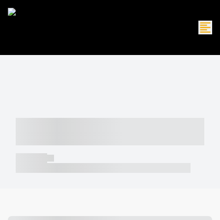
----- ----- -- ------ ---- ---- -- ----- -----
----- --- ------
----- -----
----- ----- -- ------ ---- ---- -- ----- ----- ----- --- ------