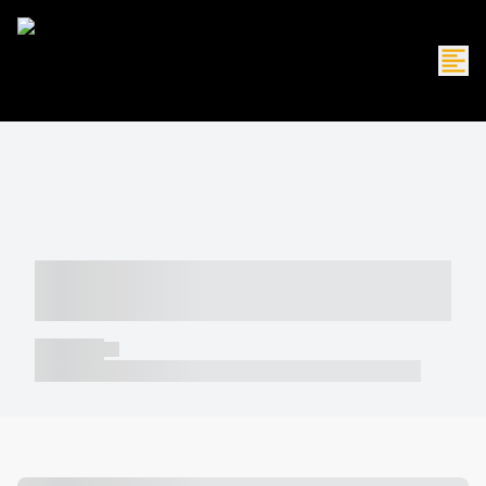
----- ----- -- ------ ---- ---- -- ----- -----
----- --- ------
----- -----
----- ----- -- ------ ---- ---- -- ----- ----- ----- --- ------