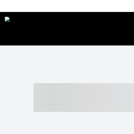
----- ----- -- -
- ------