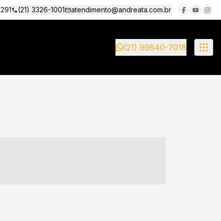
5291
(21) 3326-1001
atendimento@andreata.com.br
(21) 99640-7018
- ----- ----- --