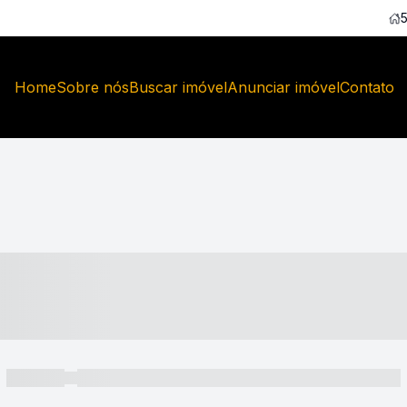
Home
Sobre nós
Buscar imóvel
Anunciar imóvel
Contato
----- ---- ---- -- ----
----- -----
----- ----- -- ------ ---- ---- -- ----- ----- ----- --- ------